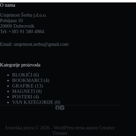
O nama
Umjetnost Šerbu j.d.o.o.
Pobijana 10
20000 Dubrovnik
Tel: +385 91 580 4984
Email:
umjetnost.serbu@gmail.com
Kategorije proizvoda
BLOKIĆI
(6)
BOOKMARCI
(4)
GRAFIKE
(13)
MAGNETI
(9)
POSTERI
(4)
VAN KATEGORIJE
(0)
Autorska prava © 2026 - WordPress tema autora
Creative
Themes