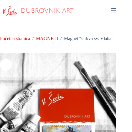
Preskoči
na
sadržaj
Početna stranica
/
MAGNETI
/
Magnet “Crkva sv. Vlaha”