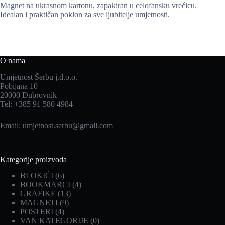
Magnet na ukrasnom kartonu, zapakiran u celofansku vrećicu.
Idealan i praktičan poklon za sve ljubitelje umjetnosti.
O nama
Umjetnost Šerbu j.d.o.o.
Pobijana 10
20000 Dubrovnik
Tel: +385 91 580 4984
Email:
umjetnost.serbu@gmail.com
Kategorije proizvoda
BLOKIĆI
(6)
BOOKMARCI
(4)
GRAFIKE
(13)
MAGNETI
(9)
POSTERI
(4)
VAN KATEGORIJE
(0)