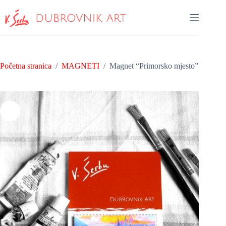
Preskoči
na
sadržaj
Početna stranica
/
MAGNETI
/
Magnet “Primorsko mjesto”