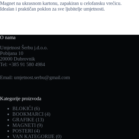
Magnet na ukrasnom kartonu, zapakiran u celofansku vrećicu.
Idealan i praktičan poklon za sve ljubitelje umjetnosti.
O nama
Umjetnost Šerbu j.d.o.o.
Pobijana 10
20000 Dubrovnik
Tel: +385 91 580 4984
Email:
umjetnost.serbu@gmail.com
Kategorije proizvoda
BLOKIĆI
(6)
BOOKMARCI
(4)
GRAFIKE
(13)
MAGNETI
(9)
POSTERI
(4)
VAN KATEGORIJE
(0)